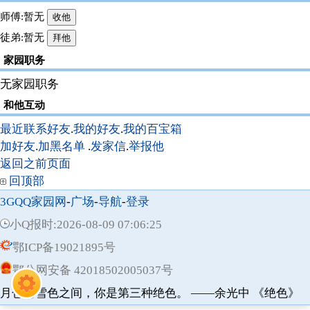
师傅:暂无
徒弟:暂无
家园职务
无家园职务
和他互动
最近联系好友
.
我的好友
.
我的百宝箱
加好友
.
加黑名单
.
发家信
.
举报他
返回之前页面
回顶部
3GQQ家园网
-
广场
-
导航
-
登录
小Q报时:2026-08-09 07:06:25
鄂ICP备19021895号
鄂公网安备 42018502005037号
精武
树洞
月色与雪色之间，你是第三种绝色。 ——余光中 《绝色》
游戏
仙缘
牧场
宅子